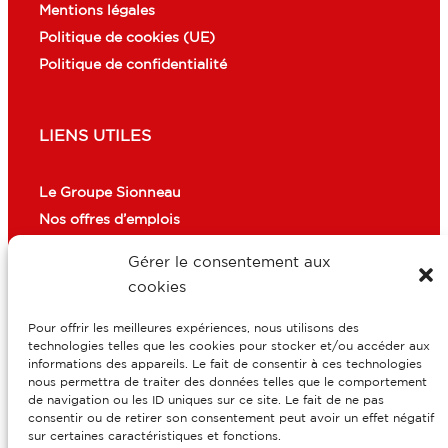
Mentions légales
Politique de cookies (UE)
Politique de confidentialité
LIENS UTILES
Le Groupe Sionneau
Nos offres d’emplois
Gérer le consentement aux
cookies
CONTACT
Pour offrir les meilleures expériences, nous utilisons des
3 impasse Edmond Rostand CS 40001
technologies telles que les cookies pour stocker et/ou accéder aux
informations des appareils. Le fait de consentir à ces technologies
51736 Reims Cedex
nous permettra de traiter des données telles que le comportement
de navigation ou les ID uniques sur ce site. Le fait de ne pas
consentir ou de retirer son consentement peut avoir un effet négatif
secretariat@sionneau.fr
sur certaines caractéristiques et fonctions.
03 26 07 05 69