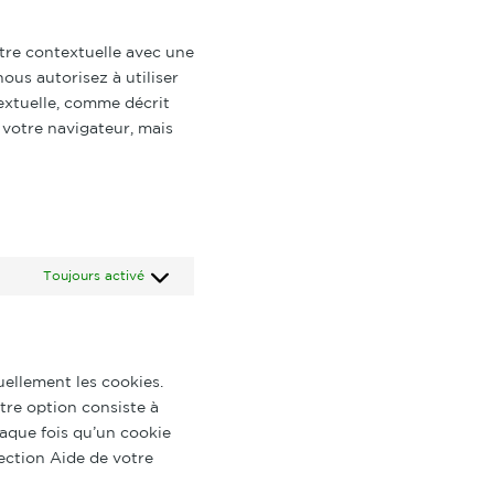
wordpress
service
tre contextuelle avec une
divers
ous autorisez à utiliser
extuelle, comme décrit
 votre navigateur, mais
Toujours activé
ellement les cookies.
tre option consiste à
haque fois qu’un cookie
section Aide de votre