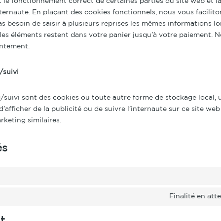
 le fonctionnement correct de certaines parties du site web et l
ternaute. En plaçant des cookies fonctionnels, nous vous facilitons
s besoin de saisir à plusieurs reprises les mêmes informations lor
 les éléments restent dans votre panier jusqu’à votre paiement. 
entement.
/suivi
suivi sont des cookies ou toute autre forme de stockage local, u
 d’afficher de la publicité ou de suivre l’internaute sur ce site web
rketing similaires.
és
Finalité en att