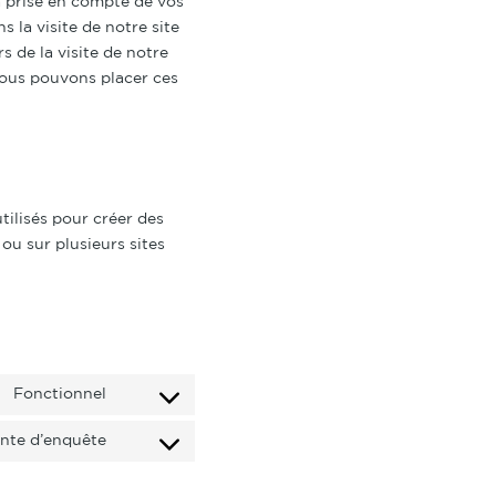
a prise en compte de vos
 la visite de notre site
s de la visite de notre
Nous pouvons placer ces
tilisés pour créer des
 ou sur plusieurs sites
Fonctionnel
Consent
ente d’enquête
to
Consent
service
to