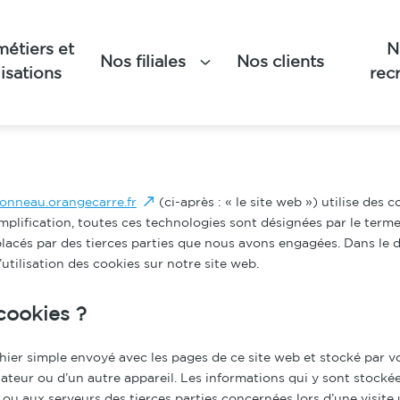
étiers et
N
Nos filiales
Nos clients
lisations
rec
s a été mise à jour pour la dernière fois le 6 novembre 2023 et s’
 légaux de l’Espace Économique Européen et de la Suisse.
ionneau.orangecarre.fr
(ci-après : « le site web ») utilise des 
implification, toutes ces technologies sont désignées par le terme
lacés par des tierces parties que nous avons engagées. Dans le
utilisation des cookies sur notre site web.
cookies ?
chier simple envoyé avec les pages de ce site web et stocké par v
ateur ou d’un autre appareil. Les informations qui y sont stocké
ou aux serveurs des tierces parties concernées lors d’une visite u