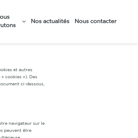
ous
Nos actualités
Nous contacter
rutons
applique aux citoyens et
cookies et autres
 « cookies »). Des
 document ci-dessous,
otre navigateur sur le
es peuvent être
ltérieure.