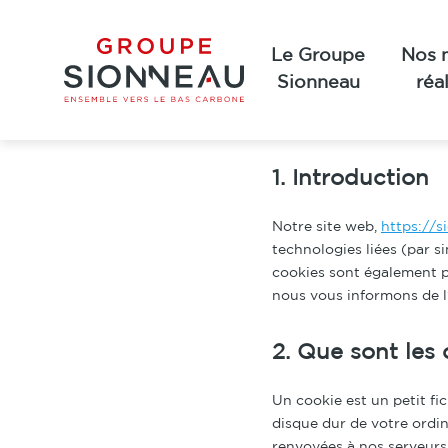
Groupe Sionneau
Aller
Accueil
»
Politique de cookies (UE)
au
Le Groupe
Nos m
contenu
Sionneau
réa
Cette politique de cookie
aux résidents permanents
1. Introduction
Notre site web,
https://s
technologies liées (par s
cookies sont également p
nous vous informons de l’
2. Que sont les 
Un cookie est un petit fi
disque dur de votre ordin
renvoyées à nos serveurs 