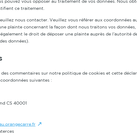
ous pouvez vous opposer au traitement de vos données. Nous ob
tifient ce traitement.
veuillez nous contacter. Veuillez vous référer aux coordonnées au
 une plainte concernant la façon dont nous traitons vos données,
également le droit de déposer une plainte auprès de l’autorité de
 des données).
s
des commentaires sur notre politique de cookies et cette déclar
s coordonnées suivantes :
nd CS 40001
au.orangecarre.fr
aterces