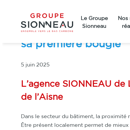
Groupe Sionneau
Aller
au
Le Groupe
Nos 
contenu
Un an d’implantation
Sionneau
réa
sa première bougie
5 juin 2025
L’agence SIONNEAU de Lao
de l’Aisne
Dans le secteur du bâtiment, la proximité 
Être présent localement permet de mieux c