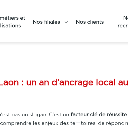
métiers et
N
Nos filiales
Nos clients
 locale : l’agence SIONN
lisations
rec
n : un an d’ancrage local au s
n’est pas un slogan. C’est un
facteur clé de réussite
omprendre les enjeux des territoires, de répondre