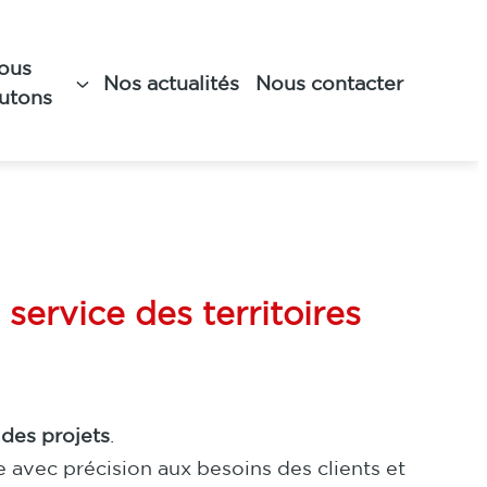
ous
Nos actualités
Nous contacter
EAU de Laon souffle
rutons
ervice des territoires
 des projets
.
 avec précision aux besoins des clients et