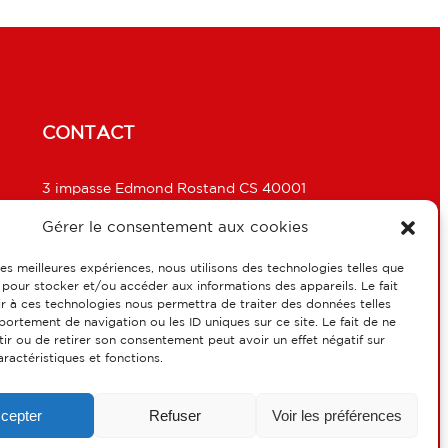
CONTACT
3 impasse Edmond Rostand CS 40001
51736 Reims Cedex
Gérer le consentement aux cookies
secretariat@sionneau.fr
 les meilleures expériences, nous utilisons des technologies telles que
03 26 07 05 69
 pour stocker et/ou accéder aux informations des appareils. Le fait
r à ces technologies nous permettra de traiter des données telles
ortement de navigation ou les ID uniques sur ce site. Le fait de ne
SUIVEZ-NOUS
ir ou de retirer son consentement peut avoir un effet négatif sur
aractéristiques et fonctions.
cepter
Refuser
Voir les préférences
Site écoconçu