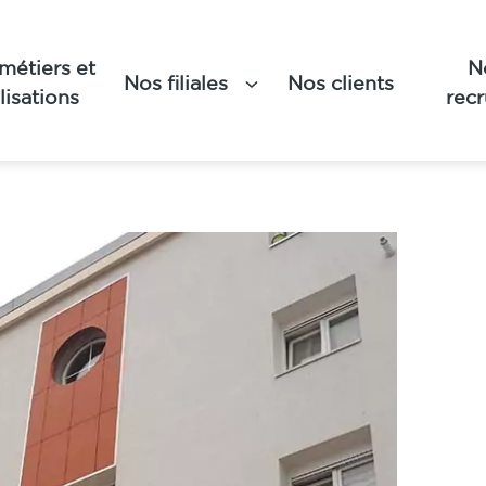
métiers et
N
T
Nos filiales
Nos clients
lisations
rec