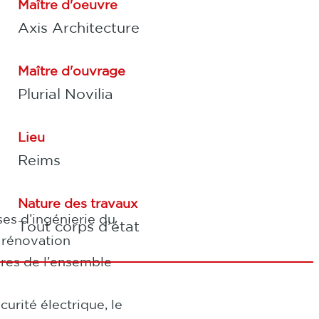
Maître d'oeuvre
Axis Architecture
Maître d'ouvrage
Plurial Novilia
Lieu
Reims
Nature des travaux
es d’ingénierie du
Tout corps d’état
a rénovation
ures de l’ensemble
urité électrique, le