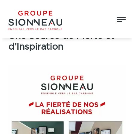
Aller
Groupe Sionneau
au
Célébrer nos Réalisations :
contenu
Une Source de Fierté et
d’Inspiration